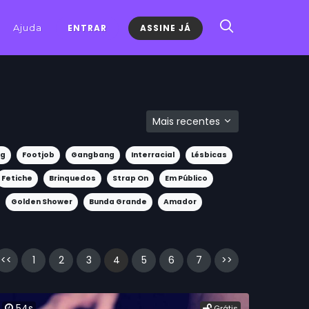
Ajuda
ENTRAR
ASSINE JÁ
Mais recentes
ng
Footjob
Gangbang
Interracial
Lésbicas
Fetiche
Brinquedos
Strap On
Em Público
Golden Shower
Bunda Grande
Amador
<<
1
2
3
4
5
6
7
>>
54s
Grátis