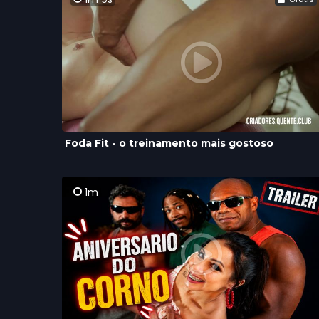
Foda Fit - o treinamento mais gostoso
1m