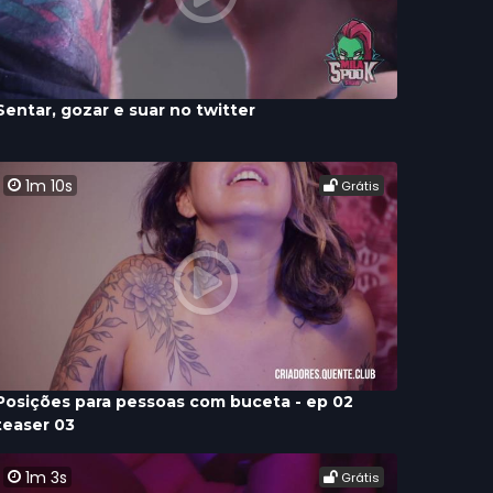
Sentar, gozar e suar no twitter
1m 10s
Grátis
Posições para pessoas com buceta - ep 02
teaser 03
1m 3s
Grátis