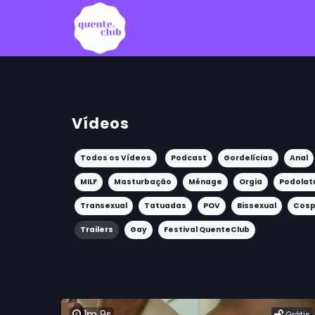
Vídeos
Todos os Vídeos
Podcast
Gordelícias
Anal
MILF
Masturbação
Ménage
Orgia
Podolat
Transexual
Tatuadas
POV
Bissexual
Cosp
Trailers
Gay
Festival QuenteClub
1m 9s
Grátis