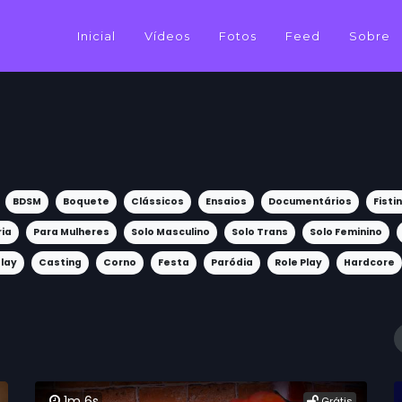
Inicial
Vídeos
Fotos
Feed
Sobre
BDSM
Boquete
Clássicos
Ensaios
Documentários
Fisti
ria
Para Mulheres
Solo Masculino
Solo Trans
Solo Feminino
lay
Casting
Corno
Festa
Paródia
Role Play
Hardcore
1m 6s
Grátis