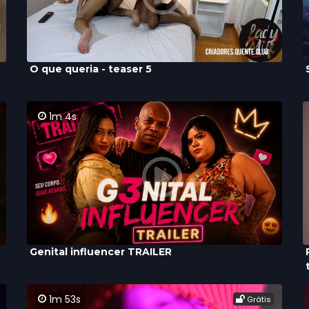
O que queria - teaser 5
1m 4s
Genital influencer TRAILER
1m 53s
Grátis