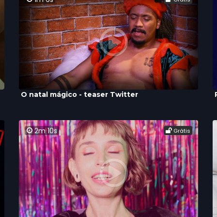
O natal mágico - teaser Twitter
2m 10s
Grátis