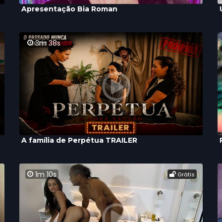
Apresentação Bia Roman
3m 38s
A família de Perpétua TRAILER
1m 10s
Grátis