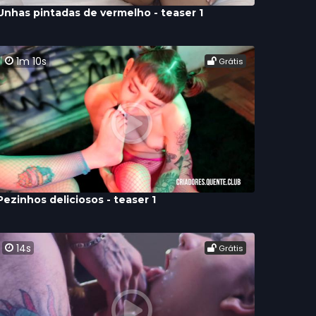
Unhas pintadas de vermelho - teaser 1
1m 10s
Grátis
Pezinhos deliciosos - teaser 1
14s
Grátis