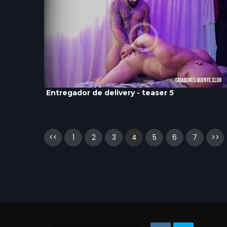
Entregador de delivery - teaser 5
<<
1
2
3
4
5
6
7
>>