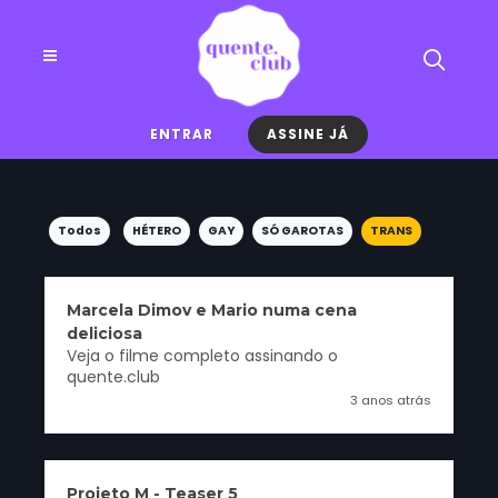
ENTRAR
ASSINE JÁ
Todos
HÉTERO
GAY
SÓ GAROTAS
TRANS
Marcela Dimov e Mario numa cena
deliciosa
Veja o filme completo assinando o
quente.club
3 anos atrás
Projeto M - Teaser 5